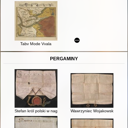
Tabv Mode Vvala
PERGAMINY
Stefan król polski w nagrodę za zasługi Kaspra Bekiesza de Ko
Wawrzyniec Wojakowski z Rzepli