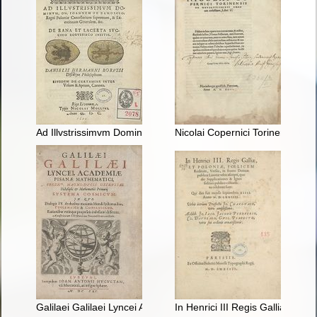
Ad Illvstrissimvm Dominvm Dn Joannem de Zamoscio
Nicolai Copernici Torinensis De
Galilaei Galilaei Lyncei Academiae Pisanae Mathematici System
In Henrici III Regis Galliae & 