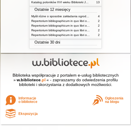
Katalog poloników XVI wieku Biblioteki Jagiellońskiej T 1
13
Ostatnie 12 miesięcy
Myśli różne o sposobie zakładania ogrodów
4
Repertorium bibliographicum in quo libri omnes ab arte typographica inventa usque ad annum MD typis expressi ordine alphabetico vel simpliciter enumerantur vel adcuratius recensentur Vol 1 ps 1
2
Repertorium bibliographicum in quo libri omnes ab arte typographica inventa usque ad annum MD typis expressi ordine alphabetico vel simpliciter enumerantur vel adcuratius recensentur Vol 1 ps 2
2
Repertorium bibliographicum in quo libri omnes ab arte typographica inventa usque ad annum MD typis expressi ordine alphabetico vel simpliciter enumerantur vel adcuratius recensentur Vol 2 ps 1
2
Repertorium bibliographicum in quo libri omnes ab arte typographica inventa usque ad annum MD typis expressi ordine alphabetico vel simpliciter enumerantur vel adcuratius recensentur Vol 2 ps 1
2
Ostatnie 30 dni
Biblioteka współpracuje z portalem e-usług bibliotecznych
»
w.bibliotece
.pl
« - zapraszamy do odwiedzenia profilu
biblioteki i skorzystania z dodatkowych możliwości.
Informacje
Ogłoszenia
o bibliotece
na blogu
Ekspozycja