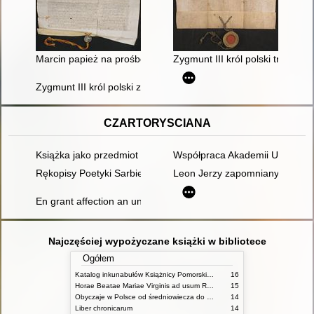
Marcin papież na prośbę prepozyta dziekana i kapituły ryskiej
Zygmunt III król polski transum
Zygmunt III król polski zezwala aby Maciej Zadko młynarz zat
CZARTORYSCIANA
Książka jako przedmiot muzealny rozważania na przykładzie Ka
Współpraca Akademii Umiejętno
Rękopisy Poetyki Sarbiewskiego
Leon Jerzy zapomniany syn Ada
En grant affection an unusual portrait of Jean Chenart in a Fre
Najczęściej wypożyczane książki w bibliotece
Ogółem
Katalog inkunabułów Książnicy Pomorskiej w Szczecinie
16
Horae Beatae Mariae Virginis ad usum Romanum
15
Obyczaje w Polsce od średniowiecza do czasów współczesnych praca zbiorowa
14
Liber chronicarum
14