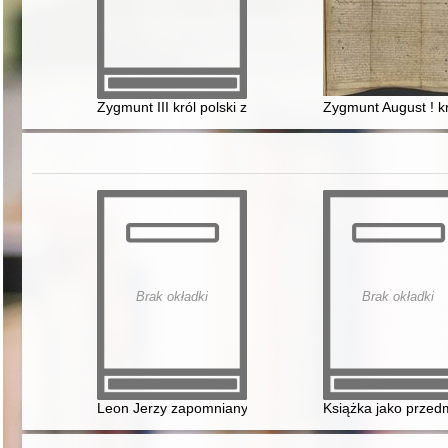
Zygmunt III król polski zezwala Zofii Kozłowskiej 1˚ v
Zygmunt August ! kr
Brak okładki
Brak okładki
Leon Jerzy zapomniany syn Adama Jerzego i Anny przy
Książka jako przedm