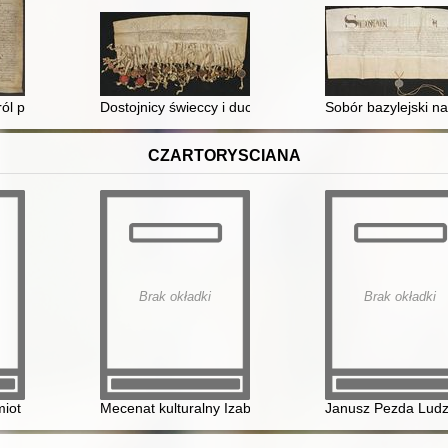
oto Malickiej obecnie Janowej Latyczyńskiej aby córce swojej Zofii Mal
ól polski powtarza i zatwierdza artykuły cechów ślusarzy kowali mieczn
Dostojnicy świeccy i duchowni rycerze szlachta miasta
Sobór bazylejski n
CZARTORYSCIANA
Brak okładki
Brak okładki
czynek do genealogii rodu Czartoryskich
iot muzealny rozważania na przykładzie Kancjonału puławskiego z Bibl
Mecenat kulturalny Izabeli i Adama Kazimierza Czartory
Janusz Pezda Ludzi