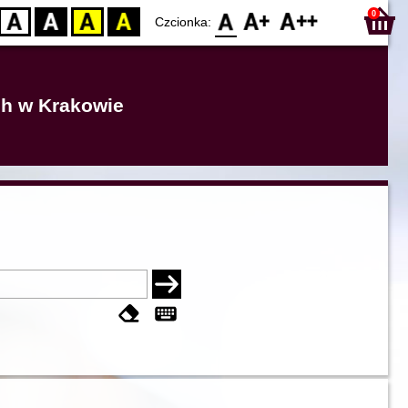
0
D
BW
YB
BY
F0
F1
F2
Czcionka:
ich w Krakowie