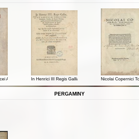
yncei Academiae Pisanae Mathematici Systema Cosmicvm Jn Qvo Dialogis 
In Henrici III Regis Galliae & Poloniae Foelicem Redit
Nicolai Copernici 
PERGAMINY