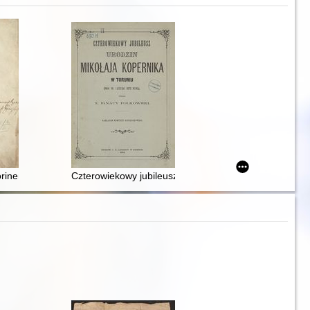
IV de duobus maximis Mundi Systematibus Ptolemaico & Copernicano Rati
um Versus in fronte Domus publicae Lutetiae vrbis ascripti quo die Supp
Torinensis De Revolvtionibvs Orbium coelestium Libri VI Habes in hoc o
Czterowiekowy jubileusz urodzin Mikołaja Kopernika w