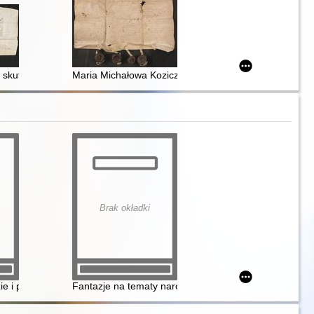
ickiej i zięciowi Andrzejowi Sojeckiemu odstąpiła prawo dożywocia na 
ików rymarzy kotlarzy paśników siodlarzy konwisarzy puszkarzy i złotn
 i cała społeczność Królestwa Polskiego przyrzekają zachowywać posta
a skutek skarg Michała biskupa sambijskiego iż kler diecezji sambijs
Maria Michałowa Koziczyna zapisuje Michałowi i Fiod
Brak okładki
ioteki XX Czartoryskich w Krakowie
skich sztuki plastyczne teatr muzyka literatura
e i pieniądze finanse w działalności Adama Jerzego Czartoryskiego i 
Fantazje na tematy narodowe Augusta Fryderyka Dura