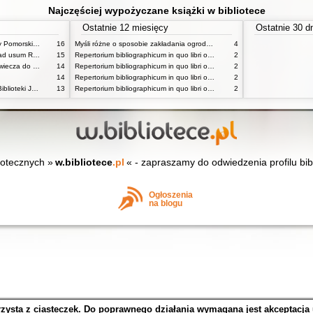
Najczęściej wypożyczane książki w bibliotece
Ostatnie 12 miesięcy
Ostatnie 30 d
Katalog inkunabułów Książnicy Pomorskiej w Szczecinie
16
Myśli różne o sposobie zakładania ogrodów
4
Horae Beatae Mariae Virginis ad usum Romanum
15
Repertorium bibliographicum in quo libri omnes ab arte typographica inventa usque ad annum MD typis expressi ordine alphabetico vel simpliciter enumerantur vel adcuratius recensentur Vol 1 ps 1
2
Obyczaje w Polsce od średniowiecza do czasów współczesnych praca zbiorowa
14
Repertorium bibliographicum in quo libri omnes ab arte typographica inventa usque ad annum MD typis expressi ordine alphabetico vel simpliciter enumerantur vel adcuratius recensentur Vol 1 ps 2
2
14
Repertorium bibliographicum in quo libri omnes ab arte typographica inventa usque ad annum MD typis expressi ordine alphabetico vel simpliciter enumerantur vel adcuratius recensentur Vol 2 ps 1
2
Katalog poloników XVI wieku Biblioteki Jagiellońskiej T 1
13
Repertorium bibliographicum in quo libri omnes ab arte typographica inventa usque ad annum MD typis expressi ordine alphabetico vel simpliciter enumerantur vel adcuratius recensentur Vol 2 ps 1
2
iotecznych »
w.bibliotece
.pl
« - zapraszamy do odwiedzenia profilu bib
Ogłoszenia
na blogu
rzysta z ciasteczek. Do poprawnego działania wymagana jest akceptacja