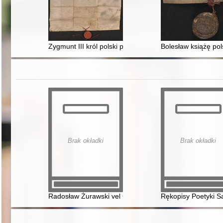
Zygmunt III król polski powtarza i zatwierdza wypis z a
Bolesław książę po
Brak okładki
Brak okładki
Radosław Żurawski vel Grajewski Wielka Brytania w D
Rękopisy Poetyki S