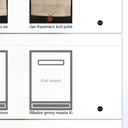
Chwałkowice obdarzając je różnymi wolnościami
emi sandomierskiej poświadczają że w aktach ziemskich wiślickich zna
ski zawiera pokój wieczysty i przymierze z Januszem księciem oświęcims
Jan Kazimierz król polski na prośbę rzemieślników żół
Brak okładki
dniego 1832 1841
olskie w 1754 roku sprawa rzekomej gwarancji
owe do historii Mielca i regionu oraz rodu Mieleckich w zbiorach Bi
Władze gminy miasta Krakowa wobec Muzeum Książąt