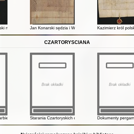
kt radzieckich lelowskich wydany w Lelowie 12 I 1618 r
lski nadaje rycerzom Piotrowi Wacławowi i Chwalisławowi dziedzictwo 
Jan Konarski sędzia i Wawrzyniec Wąsowicz podsędek zi
Kazimierz król pol
CZARTORYSCIANA
Brak okładki
Brak okładki
yplomacji księcia Adama Jerzego Czartoryskiego wobec kryzysu wscho
arbiewskiego
Starania Czartoryskich o wciągnięcie Rosji w sprawy p
Dokumenty pergamin