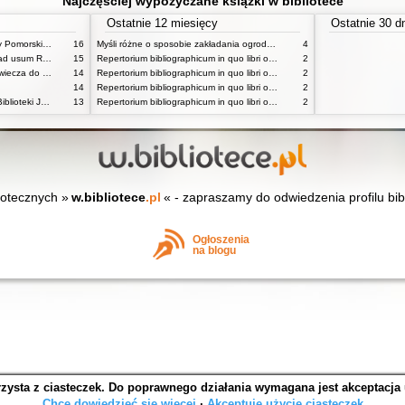
Najczęściej wypożyczane książki w bibliotece
Ostatnie 12 miesięcy
Ostatnie 30 d
Katalog inkunabułów Książnicy Pomorskiej w Szczecinie
16
Myśli różne o sposobie zakładania ogrodów
4
Horae Beatae Mariae Virginis ad usum Romanum
15
Repertorium bibliographicum in quo libri omnes ab arte typographica inventa usque ad annum MD typis expressi ordine alphabetico vel simpliciter enumerantur vel adcuratius recensentur Vol 1 ps 1
2
Obyczaje w Polsce od średniowiecza do czasów współczesnych praca zbiorowa
14
Repertorium bibliographicum in quo libri omnes ab arte typographica inventa usque ad annum MD typis expressi ordine alphabetico vel simpliciter enumerantur vel adcuratius recensentur Vol 1 ps 2
2
14
Repertorium bibliographicum in quo libri omnes ab arte typographica inventa usque ad annum MD typis expressi ordine alphabetico vel simpliciter enumerantur vel adcuratius recensentur Vol 2 ps 1
2
Katalog poloników XVI wieku Biblioteki Jagiellońskiej T 1
13
Repertorium bibliographicum in quo libri omnes ab arte typographica inventa usque ad annum MD typis expressi ordine alphabetico vel simpliciter enumerantur vel adcuratius recensentur Vol 2 ps 1
2
iotecznych »
w.bibliotece
.pl
« - zapraszamy do odwiedzenia profilu bib
Ogłoszenia
na blogu
rzysta z ciasteczek. Do poprawnego działania wymagana jest akceptacja
SOWA OPAC v. 6.11.10 (2026-07-24)
Chcę dowiedzieć się więcej
∙
Akceptuję użycie ciasteczek
Wygenerowano w 0,3068 s.