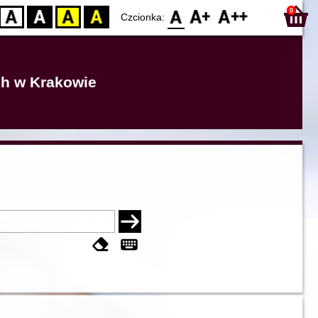
0
D
BW
YB
BY
F0
F1
F2
Czcionka:
ich w Krakowie