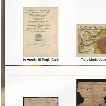
In Henrici III Regis Galliae & Poloniae Foelicem Reditu
Tabv Mode Vval