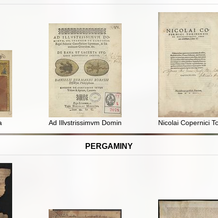
m Versus in fronte Domus publicae Lutetiae vrbis ascripti quo die Supp
a
Ad Illvstrissimvm Dominvm Dn Joannem de Zamoscio
Nicolai Copernici 
PERGAMINY