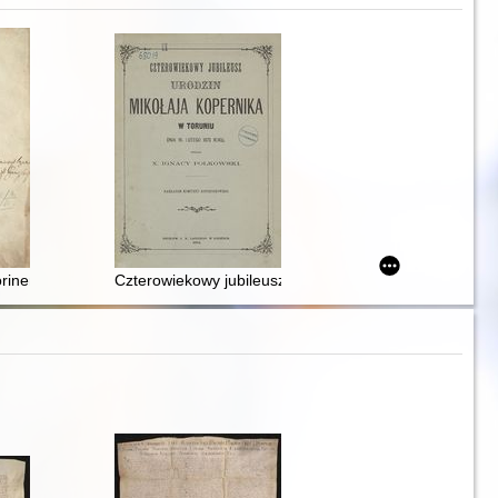
licationes & Ignes solennes publico conuentu celebrati sunt Qui dies f
Torinensis De Revolvtionibvs Orbium coelestium Libri VI Habes in hoc o
Czterowiekowy jubileusz urodzin Mikołaja Kopernika w