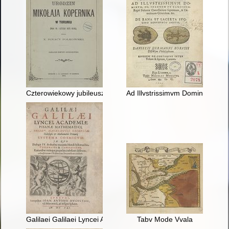
Czterowiekowy jubileusz urodzin Mikołaja Kopernika w Toruniu
Ad Illvstrissimvm Dominvm Dn
Galilaei Galilaei Lyncei Academiae Pisanae Mathematici System
Tabv Mode Vvala