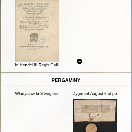
In Henrici III Regis Galliae & Poloniae Foelicem Reditum Versu
PERGAMINY
Władysław król węgierski i polski daje w dożywocie Janowi M
Zygmunt August król polski zez