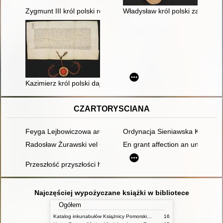
Zygmunt III król polski rozciąga prawo dożywocia na starostwi
Władysław król polski zapewnia
Kazimierz król polski daje Zofii królowej matce swojej tytułem
CZARTORYSCIANA
Feyga Lejbowiczowa arendarka w Końskowoli Sieniawskich z dz
Ordynacja Sieniawska Książąt C
Radosław Żurawski vel Grajewski Wielka Brytania w Dyplomac
En grant affection an unusual po
Przeszłość przyszłości historia zbiorów rodzinnych opowiedzi
Najczęściej wypożyczane książki w bibliotece
Ogółem
Katalog inkunabułów Książnicy Pomorskiej w Szczecinie
16