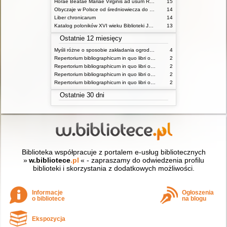
Horae Beatae Mariae Virginis ad usum Romanum
15
Obyczaje w Polsce od średniowiecza do czasów współczesnych praca zbiorowa
14
Liber chronicarum
14
Katalog poloników XVI wieku Biblioteki Jagiellońskiej T 1
13
Ostatnie 12 miesięcy
Myśli różne o sposobie zakładania ogrodów
4
Repertorium bibliographicum in quo libri omnes ab arte typographica inventa usque ad annum MD typis expressi ordine alphabetico vel simpliciter enumerantur vel adcuratius recensentur Vol 1 ps 1
2
Repertorium bibliographicum in quo libri omnes ab arte typographica inventa usque ad annum MD typis expressi ordine alphabetico vel simpliciter enumerantur vel adcuratius recensentur Vol 1 ps 2
2
Repertorium bibliographicum in quo libri omnes ab arte typographica inventa usque ad annum MD typis expressi ordine alphabetico vel simpliciter enumerantur vel adcuratius recensentur Vol 2 ps 1
2
Repertorium bibliographicum in quo libri omnes ab arte typographica inventa usque ad annum MD typis expressi ordine alphabetico vel simpliciter enumerantur vel adcuratius recensentur Vol 2 ps 1
2
Ostatnie 30 dni
Biblioteka współpracuje z portalem e-usług bibliotecznych
»
w.bibliotece
.pl
« - zapraszamy do odwiedzenia profilu
biblioteki i skorzystania z dodatkowych możliwości.
Informacje
Ogłoszenia
o bibliotece
na blogu
Ekspozycja