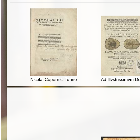
Nicolai Copernici Torinensis De Revolvtionibvs Orbium 
Ad Illvstrissimvm