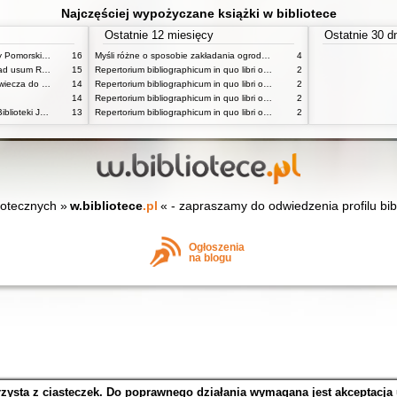
Najczęściej wypożyczane książki w bibliotece
Ostatnie 12 miesięcy
Ostatnie 30 d
Katalog inkunabułów Książnicy Pomorskiej w Szczecinie
16
Myśli różne o sposobie zakładania ogrodów
4
Horae Beatae Mariae Virginis ad usum Romanum
15
Repertorium bibliographicum in quo libri omnes ab arte typographica inventa usque ad annum MD typis expressi ordine alphabetico vel simpliciter enumerantur vel adcuratius recensentur Vol 1 ps 1
2
Obyczaje w Polsce od średniowiecza do czasów współczesnych praca zbiorowa
14
Repertorium bibliographicum in quo libri omnes ab arte typographica inventa usque ad annum MD typis expressi ordine alphabetico vel simpliciter enumerantur vel adcuratius recensentur Vol 1 ps 2
2
14
Repertorium bibliographicum in quo libri omnes ab arte typographica inventa usque ad annum MD typis expressi ordine alphabetico vel simpliciter enumerantur vel adcuratius recensentur Vol 2 ps 1
2
Katalog poloników XVI wieku Biblioteki Jagiellońskiej T 1
13
Repertorium bibliographicum in quo libri omnes ab arte typographica inventa usque ad annum MD typis expressi ordine alphabetico vel simpliciter enumerantur vel adcuratius recensentur Vol 2 ps 1
2
iotecznych »
w.bibliotece
.pl
« - zapraszamy do odwiedzenia profilu bib
Ogłoszenia
na blogu
rzysta z ciasteczek. Do poprawnego działania wymagana jest akceptacja