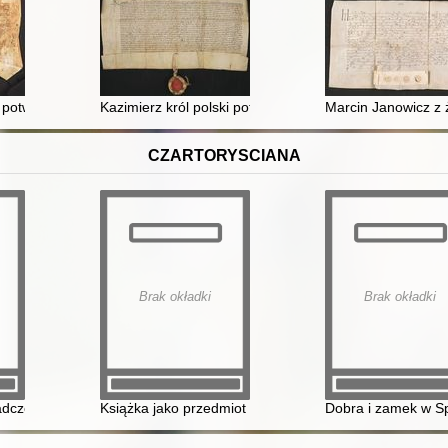
ława ziemię siewierską przyrzeka wierność i posłuszeństwo temuż król
i potwierdza że Iwan Kuncewicz namiestnik jurborski kupił od Jana Gr
Kazimierz król polski potwierdza ugodę zawartą międ
Marcin Janowicz z
CZARTORYSCIANA
Brak okładki
Brak okładki
 w 1870 roku
czenia księcia Adama Jerzego Czartoryskiego wrzesień 1814 wrzesi
Książka jako przedmiot muzealny rozważania na przykł
Dobra i zamek w Sp