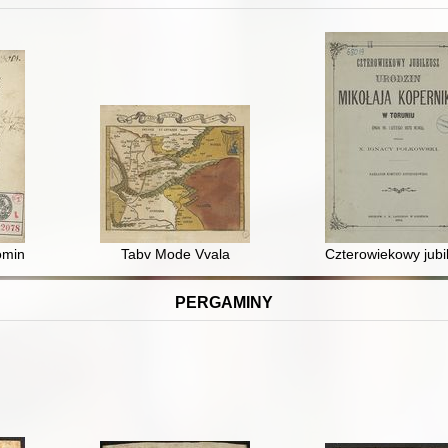
coelestium Libri VI Habes in hoc opere iam recens nato & aedito studi
 Dominvm Dn Joannem de Zamoscio
Tabv Mode Vvala
Czterowiekowy jubi
PERGAMINY