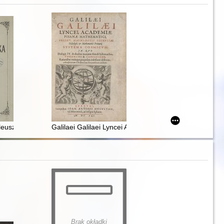
ose lector Motus stellarum tam fixarum quam erraticarum cum ex ueteri
leusz urodzin Mikołaja Kopernika w Toruniu dnia 19 lutego 1873 roku
Galilaei Galilaei Lyncei Academiae Pisanae Mathematic
Brak okładki