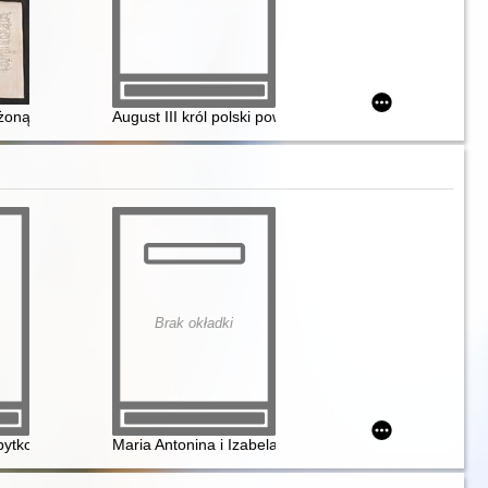
owi królowej Jadwidze i ich potomkom
abińskiego dwór o milę od Kowna ze wszystkimi przynależnościami za 1
zy Piotrem podskarbim wielkim koronnym a Mikołajem kasztelanem roz
 żoną Agnieszką sprzedaje dobra posagowe Agnieszki zwane Więcławow
August III król polski powtarza i zatwierdza dokument
Brak okładki
eń 1815
adzie Kancjonału puławskiego z Biblioteki XX Czartoryskich w Krakowi
ytkowicach za czasów Sieniawskich i Czartoryskich 1704 1782
Maria Antonina i Izabela Czartoryska paralele historyc