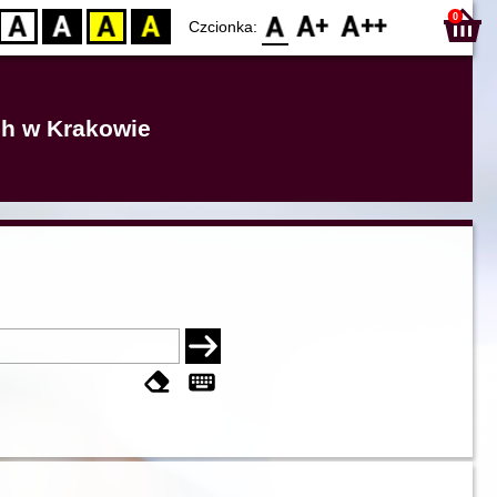
0
D
BW
YB
BY
F0
F1
F2
Czcionka:
ich w Krakowie