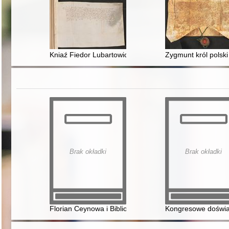
Kniaź Fiedor Lubartowicz otrzymawszy od króla Władys
Zygmunt król polsk
Brak okładki
Brak okładki
Florian Ceynowa i Biblioteka Sieniawska Czartoryskich
Kongresowe doświad