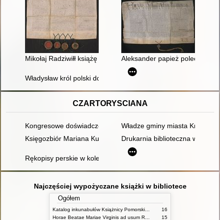
Mikołaj Radziwiłł książę na Ołyce i Nieświeżu wojewoda wileńs
Aleksander papież poleca przez
Władysław król polski donosi Michałowi Kuchmeisterowi wielki
CZARTORYSCIANA
Kongresowe doświadczenia księcia Adama Jerzego Czartorysk
Władze gminy miasta Krakowa 
Księgozbiór Mariana Kukiela warsztat pracy uczonego
Drukarnia biblioteczna w Puław
Rękopisy perskie w kolekcji Czartoryskich
Najczęściej wypożyczane książki w bibliotece
Ogółem
Katalog inkunabułów Książnicy Pomorskiej w Szczecinie
16
Horae Beatae Mariae Virginis ad usum Romanum
15