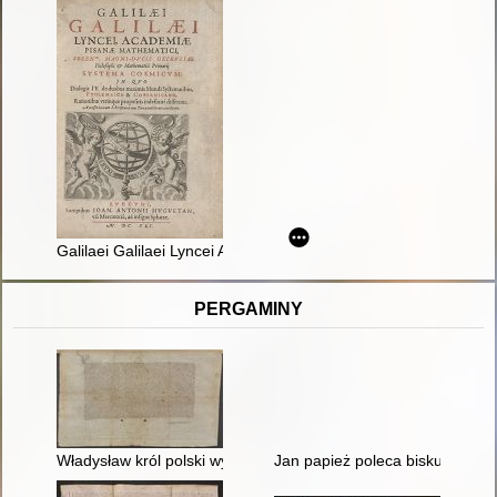
Galilaei Galilaei Lyncei Academiae Pisanae Mathematici System
PERGAMINY
Władysław król polski wymienia i potwierdza dotychczasowe ora
Jan papież poleca biskupom pad