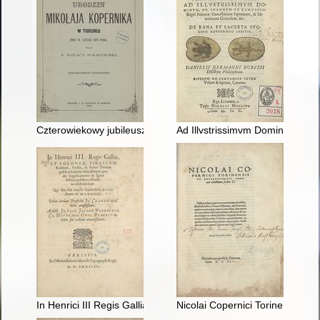
Czterowiekowy jubileusz urodzin Mikołaja Kopernika w Toruniu
Ad Illvstrissimvm Dominvm Dn
In Henrici III Regis Galliae & Poloniae Foelicem Reditum Versu
Nicolai Copernici Torinensis De