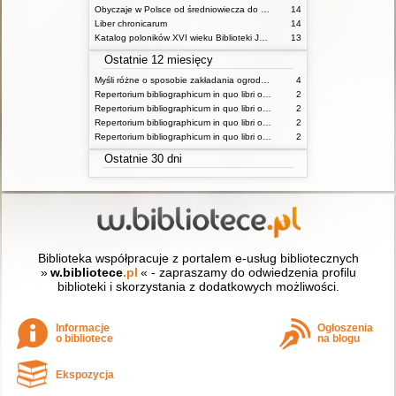
Obyczaje w Polsce od średniowiecza do czasów współczesnych praca zbiorowa
14
Liber chronicarum
14
Katalog poloników XVI wieku Biblioteki Jagiellońskiej T 1
13
Ostatnie 12 miesięcy
Myśli różne o sposobie zakładania ogrodów
4
Repertorium bibliographicum in quo libri omnes ab arte typographica inventa usque ad annum MD typis expressi ordine alphabetico vel simpliciter enumerantur vel adcuratius recensentur Vol 1 ps 1
2
Repertorium bibliographicum in quo libri omnes ab arte typographica inventa usque ad annum MD typis expressi ordine alphabetico vel simpliciter enumerantur vel adcuratius recensentur Vol 1 ps 2
2
Repertorium bibliographicum in quo libri omnes ab arte typographica inventa usque ad annum MD typis expressi ordine alphabetico vel simpliciter enumerantur vel adcuratius recensentur Vol 2 ps 1
2
Repertorium bibliographicum in quo libri omnes ab arte typographica inventa usque ad annum MD typis expressi ordine alphabetico vel simpliciter enumerantur vel adcuratius recensentur Vol 2 ps 1
2
Ostatnie 30 dni
Biblioteka współpracuje z portalem e-usług bibliotecznych
»
w.bibliotece
.pl
« - zapraszamy do odwiedzenia profilu
biblioteki i skorzystania z dodatkowych możliwości.
Informacje
Ogłoszenia
o bibliotece
na blogu
Ekspozycja