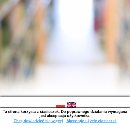
Ta strona korzysta z ciasteczek. Do poprawnego działania wymagana
SOWA OPAC v. 6.11.10 (2026-07-24)
jest akceptacja użytkownika.
Wygenerowano w 0,0016 s.
Chcę dowiedzieć się więcej
∙
Akceptuję użycie ciasteczek