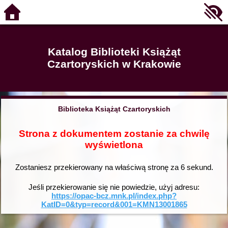
Katalog Biblioteki Książąt
Czartoryskich w Krakowie
Biblioteka Książąt Czartoryskich
Strona z dokumentem zostanie za chwilę
wyświetlona
Zostaniesz przekierowany na właściwą stronę za
6
sekund.
Jeśli przekierowanie się nie powiedzie, użyj adresu:
https://opac-bcz.mnk.pl/index.php?
KatID=0&typ=record&001=KMN13001865