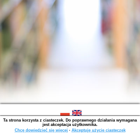
Ta strona korzysta z ciasteczek. Do poprawnego działania wymagana
SOWA OPAC v. 6.11.10 (2026-07-24)
jest akceptacja użytkownika.
Wygenerowano w 0,0014 s.
Chcę dowiedzieć się więcej
∙
Akceptuję użycie ciasteczek