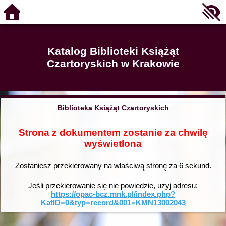
Katalog Biblioteki Książąt
Czartoryskich w Krakowie
Biblioteka Książąt Czartoryskich
Strona z dokumentem zostanie za chwilę
wyświetlona
Zostaniesz przekierowany na właściwą stronę za
6
sekund.
Jeśli przekierowanie się nie powiedzie, użyj adresu:
https://opac-bcz.mnk.pl/index.php?
KatID=0&typ=record&001=KMN13002043