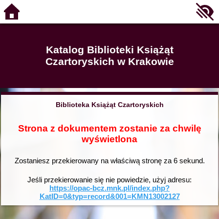
Katalog Biblioteki Książąt
Czartoryskich w Krakowie
Biblioteka Książąt Czartoryskich
Strona z dokumentem zostanie za chwilę
wyświetlona
Zostaniesz przekierowany na właściwą stronę za
6
sekund.
Jeśli przekierowanie się nie powiedzie, użyj adresu:
https://opac-bcz.mnk.pl/index.php?
KatID=0&typ=record&001=KMN13002127