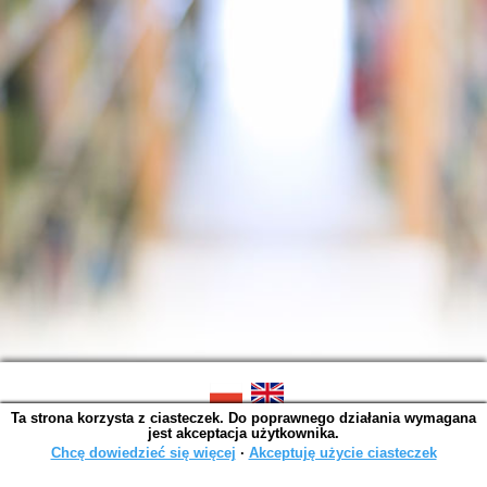
Ta strona korzysta z ciasteczek. Do poprawnego działania wymagana
SOWA OPAC v. 6.11.10 (2026-07-24)
jest akceptacja użytkownika.
Wygenerowano w 0,0015 s.
Chcę dowiedzieć się więcej
∙
Akceptuję użycie ciasteczek