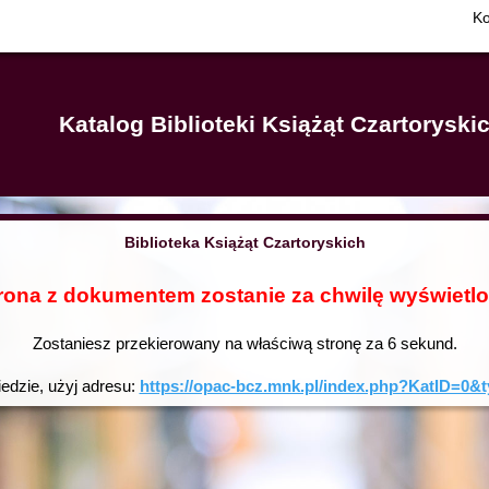
Ko
Katalog Biblioteki Książąt Czartorysk
Biblioteka Książąt Czartoryskich
rona z dokumentem zostanie za chwilę wyświetl
Zostaniesz przekierowany na właściwą stronę za
6
sekund.
iedzie, użyj adresu:
https://opac-bcz.mnk.pl/index.php?KatID=