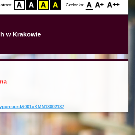
D
BW
YB
BY
F0
F1
F2
ntrast:
Czcionka:
ich w Krakowie
ona
0&typ=record&001=KMN13002137