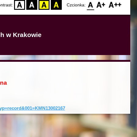
D
BW
YB
BY
F0
F1
F2
ntrast:
Czcionka:
ich w Krakowie
ona
0&typ=record&001=KMN13002167