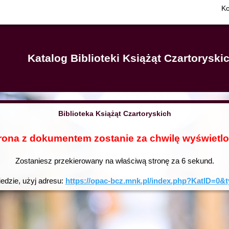
Ko
Katalog Biblioteki Książąt Czartorysk
Biblioteka Książąt Czartoryskich
rona z dokumentem zostanie za chwilę wyświetl
Zostaniesz przekierowany na właściwą stronę za
6
sekund.
iedzie, użyj adresu:
https://opac-bcz.mnk.pl/index.php?KatID=