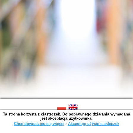
Ta strona korzysta z ciasteczek. Do poprawnego działania wymagana
SOWA OPAC v. 6.11.10 (2026-07-24)
jest akceptacja użytkownika.
Wygenerowano w 0,0015 s.
Chcę dowiedzieć się więcej
∙
Akceptuję użycie ciasteczek