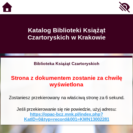
Katalog Biblioteki Książąt
Czartoryskich w Krakowie
Biblioteka Książąt Czartoryskich
Strona z dokumentem zostanie za chwilę
wyświetlona
Zostaniesz przekierowany na właściwą stronę za
6
sekund.
Jeśli przekierowanie się nie powiedzie, użyj adresu:
https://opac-bcz.mnk.pl/index.php?
KatID=0&typ=record&001=KMN13002281