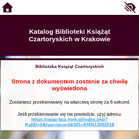
Katalog Biblioteki Książąt
Czartoryskich w Krakowie
Biblioteka Książąt Czartoryskich
Strona z dokumentem zostanie za chwilę
wyświetlona
Zostaniesz przekierowany na właściwą stronę za
6
sekund.
Jeśli przekierowanie się nie powiedzie, użyj adresu:
https://opac-bcz.mnk.pl/index.php?
KatID=0&typ=record&001=KMN13002518