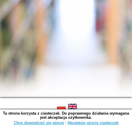
Ta strona korzysta z ciasteczek. Do poprawnego działania wymagana
SOWA OPAC v. 6.11.10 (2026-07-24)
jest akceptacja użytkownika.
Wygenerowano w 0,0015 s.
Chcę dowiedzieć się więcej
∙
Akceptuję użycie ciasteczek