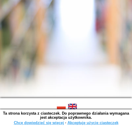
Ta strona korzysta z ciasteczek. Do poprawnego działania wymagana
SOWA OPAC v. 6.11.10 (2026-07-24)
jest akceptacja użytkownika.
Wygenerowano w 0,0014 s.
Chcę dowiedzieć się więcej
∙
Akceptuję użycie ciasteczek