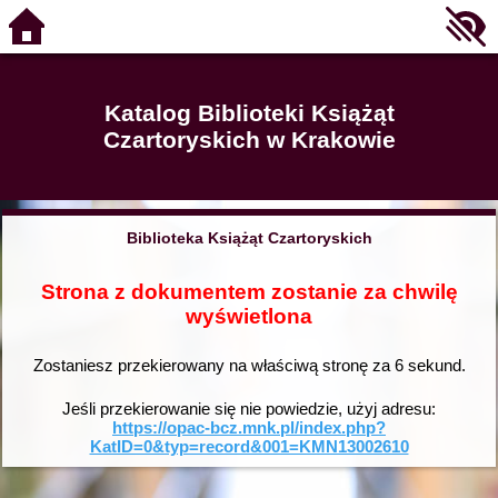
Katalog Biblioteki Książąt
Czartoryskich w Krakowie
Biblioteka Książąt Czartoryskich
Strona z dokumentem zostanie za chwilę
wyświetlona
Zostaniesz przekierowany na właściwą stronę za
6
sekund.
Jeśli przekierowanie się nie powiedzie, użyj adresu:
https://opac-bcz.mnk.pl/index.php?
KatID=0&typ=record&001=KMN13002610