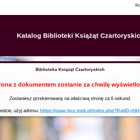
Ko
Katalog Biblioteki Książąt Czartorysk
Biblioteka Książąt Czartoryskich
rona z dokumentem zostanie za chwilę wyświetl
Zostaniesz przekierowany na właściwą stronę za
6
sekund.
iedzie, użyj adresu:
https://opac-bcz.mnk.pl/index.php?KatID=