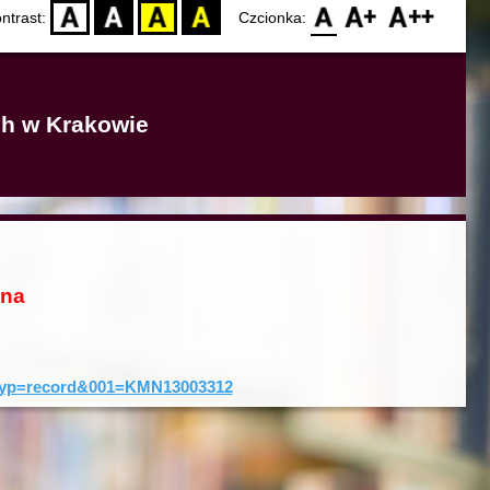
D
BW
YB
BY
F0
F1
F2
ntrast:
Czcionka:
ich w Krakowie
ona
0&typ=record&001=KMN13003312