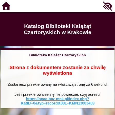
Katalog Biblioteki Książąt
Czartoryskich w Krakowie
Biblioteka Książąt Czartoryskich
Strona z dokumentem zostanie za chwilę
wyświetlona
Zostaniesz przekierowany na właściwą stronę za
6
sekund.
Jeśli przekierowanie się nie powiedzie, użyj adresu:
https://opac-bcz.mnk.pl/index.php?
KatID=0&typ=record&001=KMN13003459