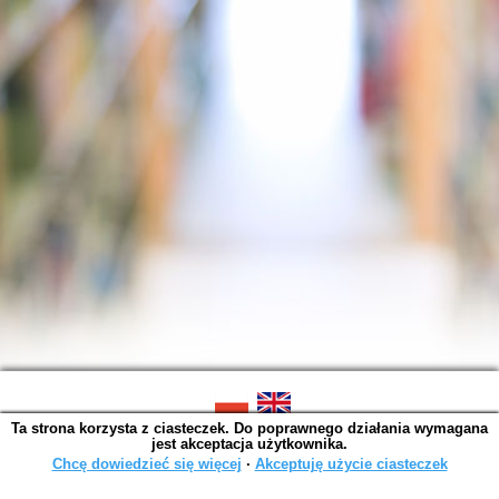
Ta strona korzysta z ciasteczek. Do poprawnego działania wymagana
SOWA OPAC v. 6.11.10 (2026-07-24)
jest akceptacja użytkownika.
Wygenerowano w 0,0014 s.
Chcę dowiedzieć się więcej
∙
Akceptuję użycie ciasteczek