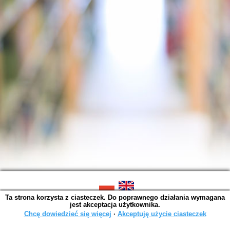
Ta strona korzysta z ciasteczek. Do poprawnego działania wymagana
SOWA OPAC v. 6.11.10 (2026-07-24)
jest akceptacja użytkownika.
Wygenerowano w 0,0014 s.
Chcę dowiedzieć się więcej
∙
Akceptuję użycie ciasteczek