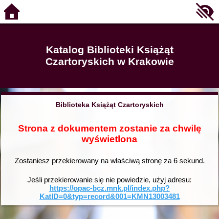
Katalog Biblioteki Książąt
Czartoryskich w Krakowie
Biblioteka Książąt Czartoryskich
Strona z dokumentem zostanie za chwilę
wyświetlona
Zostaniesz przekierowany na właściwą stronę za
6
sekund.
Jeśli przekierowanie się nie powiedzie, użyj adresu:
https://opac-bcz.mnk.pl/index.php?
KatID=0&typ=record&001=KMN13003481