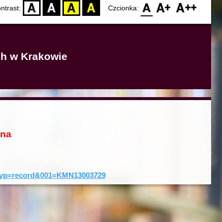
D
BW
YB
BY
F0
F1
F2
ntrast:
Czcionka:
ich w Krakowie
ona
0&typ=record&001=KMN13003729