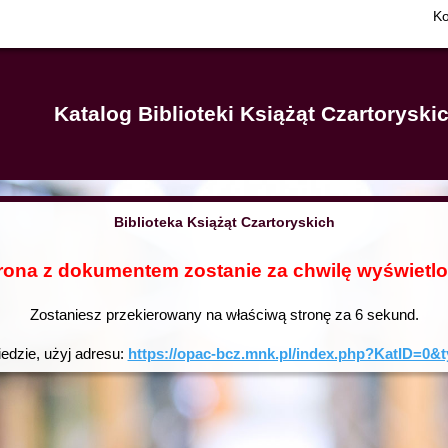
Ko
Katalog Biblioteki Książąt Czartorysk
Biblioteka Książąt Czartoryskich
rona z dokumentem zostanie za chwilę wyświetl
Zostaniesz przekierowany na właściwą stronę za
6
sekund.
iedzie, użyj adresu:
https://opac-bcz.mnk.pl/index.php?KatID=