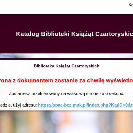
Ko
Katalog Biblioteki Książąt Czartorysk
Biblioteka Książąt Czartoryskich
rona z dokumentem zostanie za chwilę wyświetl
Zostaniesz przekierowany na właściwą stronę za
6
sekund.
iedzie, użyj adresu:
https://opac-bcz.mnk.pl/index.php?KatID=