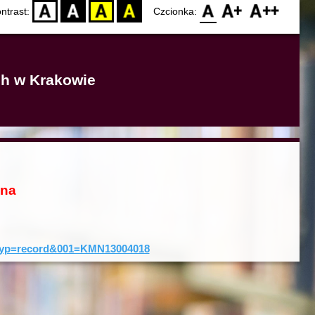
D
BW
YB
BY
F0
F1
F2
ntrast:
Czcionka:
ich w Krakowie
ona
0&typ=record&001=KMN13004018