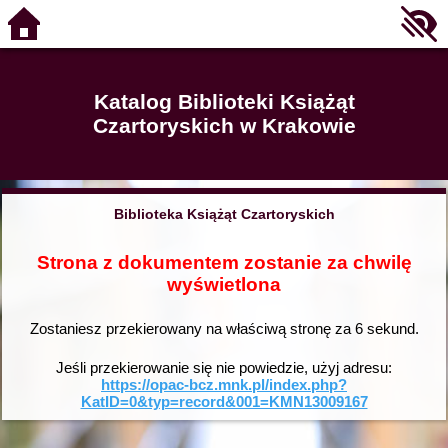
Katalog Biblioteki Książąt
Czartoryskich w Krakowie
Biblioteka Książąt Czartoryskich
Strona z dokumentem zostanie za chwilę
wyświetlona
Zostaniesz przekierowany na właściwą stronę za
6
sekund.
Jeśli przekierowanie się nie powiedzie, użyj adresu:
https://opac-bcz.mnk.pl/index.php?
KatID=0&typ=record&001=KMN13009167