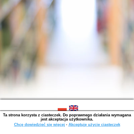
Ta strona korzysta z ciasteczek. Do poprawnego działania wymagana
SOWA OPAC v. 6.11.10 (2026-07-24)
jest akceptacja użytkownika.
Wygenerowano w 0,0015 s.
Chcę dowiedzieć się więcej
∙
Akceptuję użycie ciasteczek