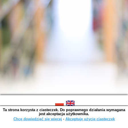
Ta strona korzysta z ciasteczek. Do poprawnego działania wymagana
SOWA OPAC v. 6.11.10 (2026-07-24)
jest akceptacja użytkownika.
Wygenerowano w 0,0014 s.
Chcę dowiedzieć się więcej
∙
Akceptuję użycie ciasteczek