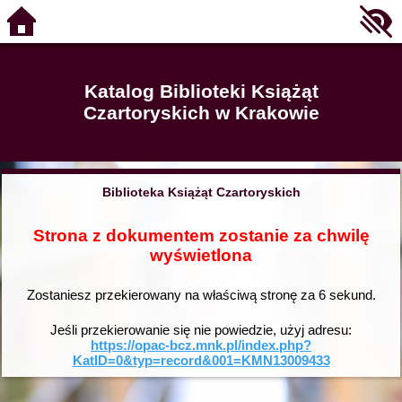
Katalog Biblioteki Książąt
Czartoryskich w Krakowie
Biblioteka Książąt Czartoryskich
Strona z dokumentem zostanie za chwilę
wyświetlona
Zostaniesz przekierowany na właściwą stronę za
6
sekund.
Jeśli przekierowanie się nie powiedzie, użyj adresu:
https://opac-bcz.mnk.pl/index.php?
KatID=0&typ=record&001=KMN13009433