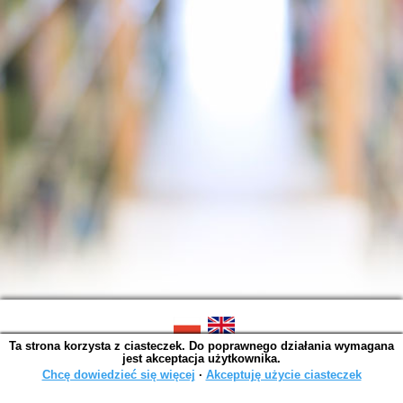
Ta strona korzysta z ciasteczek. Do poprawnego działania wymagana
SOWA OPAC v. 6.11.10 (2026-07-24)
jest akceptacja użytkownika.
Wygenerowano w 0,0015 s.
Chcę dowiedzieć się więcej
∙
Akceptuję użycie ciasteczek