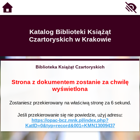
Katalog Biblioteki Książąt
Czartoryskich w Krakowie
Biblioteka Książąt Czartoryskich
Strona z dokumentem zostanie za chwilę
wyświetlona
Zostaniesz przekierowany na właściwą stronę za
6
sekund.
Jeśli przekierowanie się nie powiedzie, użyj adresu:
https://opac-bcz.mnk.pl/index.php?
KatID=0&typ=record&001=KMN13009437