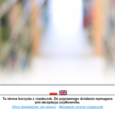
Ta strona korzysta z ciasteczek. Do poprawnego działania wymagana
SOWA OPAC v. 6.11.10 (2026-07-24)
jest akceptacja użytkownika.
Wygenerowano w 0,0016 s.
Chcę dowiedzieć się więcej
∙
Akceptuję użycie ciasteczek