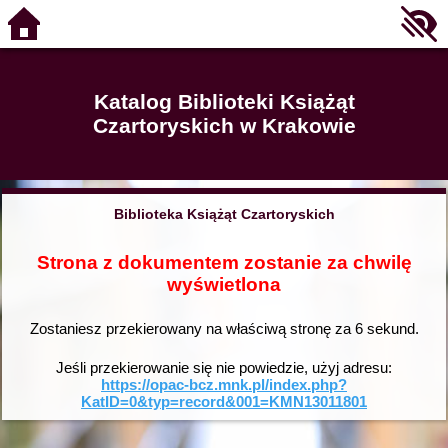
Katalog Biblioteki Książąt
Czartoryskich w Krakowie
Biblioteka Książąt Czartoryskich
Strona z dokumentem zostanie za chwilę
wyświetlona
Zostaniesz przekierowany na właściwą stronę za
6
sekund.
Jeśli przekierowanie się nie powiedzie, użyj adresu:
https://opac-bcz.mnk.pl/index.php?
KatID=0&typ=record&001=KMN13011801