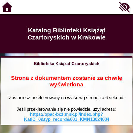
Katalog Biblioteki Książąt
Czartoryskich w Krakowie
Biblioteka Książąt Czartoryskich
Strona z dokumentem zostanie za chwilę
wyświetlona
Zostaniesz przekierowany na właściwą stronę za
6
sekund.
Jeśli przekierowanie się nie powiedzie, użyj adresu:
https://opac-bcz.mnk.pl/index.php?
KatID=0&typ=record&001=KMN13024084