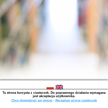
Ta strona korzysta z ciasteczek. Do poprawnego działania wymagana
SOWA OPAC v. 6.11.10 (2026-07-24)
jest akceptacja użytkownika.
Wygenerowano w 0,0015 s.
Chcę dowiedzieć się więcej
∙
Akceptuję użycie ciasteczek