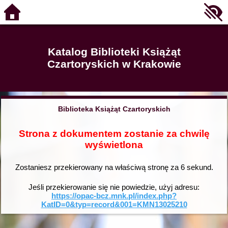
Katalog Biblioteki Książąt
Czartoryskich w Krakowie
Biblioteka Książąt Czartoryskich
Strona z dokumentem zostanie za chwilę
wyświetlona
Zostaniesz przekierowany na właściwą stronę za
6
sekund.
Jeśli przekierowanie się nie powiedzie, użyj adresu:
https://opac-bcz.mnk.pl/index.php?
KatID=0&typ=record&001=KMN13025210