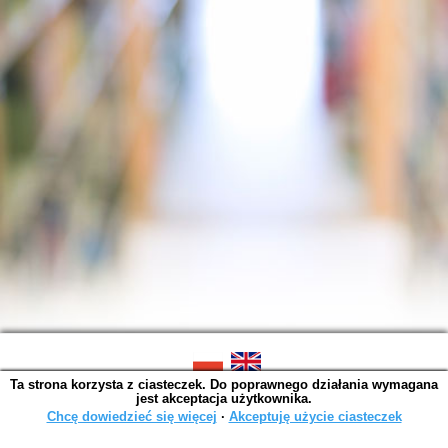
Ta strona korzysta z ciasteczek. Do poprawnego działania wymagana
SOWA OPAC v. 6.11.10 (2026-07-24)
jest akceptacja użytkownika.
Wygenerowano w 0,0014 s.
Chcę dowiedzieć się więcej
∙
Akceptuję użycie ciasteczek