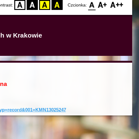
D
BW
YB
BY
F0
F1
F2
ntrast:
Czcionka:
ich w Krakowie
ona
0&typ=record&001=KMN13025247