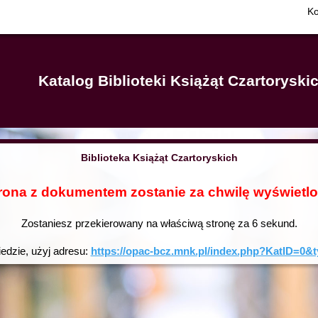
Ko
Katalog Biblioteki Książąt Czartorysk
Biblioteka Książąt Czartoryskich
rona z dokumentem zostanie za chwilę wyświetl
Zostaniesz przekierowany na właściwą stronę za
6
sekund.
iedzie, użyj adresu:
https://opac-bcz.mnk.pl/index.php?KatID=