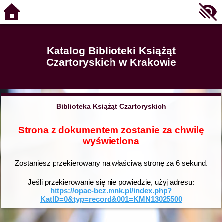
Katalog Biblioteki Książąt
Czartoryskich w Krakowie
Biblioteka Książąt Czartoryskich
Strona z dokumentem zostanie za chwilę
wyświetlona
Zostaniesz przekierowany na właściwą stronę za
6
sekund.
Jeśli przekierowanie się nie powiedzie, użyj adresu:
https://opac-bcz.mnk.pl/index.php?
KatID=0&typ=record&001=KMN13025500