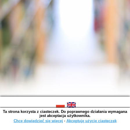
Ta strona korzysta z ciasteczek. Do poprawnego działania wymagana
SOWA OPAC v. 6.11.10 (2026-07-24)
jest akceptacja użytkownika.
Wygenerowano w 0,0015 s.
Chcę dowiedzieć się więcej
∙
Akceptuję użycie ciasteczek