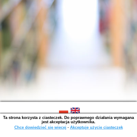
Ta strona korzysta z ciasteczek. Do poprawnego działania wymagana
SOWA OPAC v. 6.11.10 (2026-07-24)
jest akceptacja użytkownika.
Wygenerowano w 0,0016 s.
Chcę dowiedzieć się więcej
∙
Akceptuję użycie ciasteczek