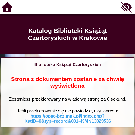
Katalog Biblioteki Książąt
Czartoryskich w Krakowie
Biblioteka Książąt Czartoryskich
Strona z dokumentem zostanie za chwilę
wyświetlona
Zostaniesz przekierowany na właściwą stronę za
6
sekund.
Jeśli przekierowanie się nie powiedzie, użyj adresu:
https://opac-bcz.mnk.pl/index.php?
KatID=0&typ=record&001=KMN13029536