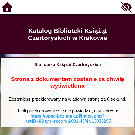
Katalog Biblioteki Książąt
Czartoryskich w Krakowie
Biblioteka Książąt Czartoryskich
Strona z dokumentem zostanie za chwilę
wyświetlona
Zostaniesz przekierowany na właściwą stronę za
6
sekund.
Jeśli przekierowanie się nie powiedzie, użyj adresu:
https://opac-bcz.mnk.pl/index.php?
KatID=0&typ=record&001=KMN13036295