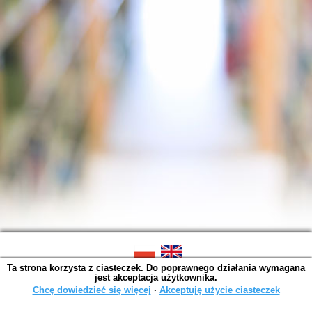
Ta strona korzysta z ciasteczek. Do poprawnego działania wymagana
SOWA OPAC v. 6.11.10 (2026-07-24)
jest akceptacja użytkownika.
Wygenerowano w 0,0014 s.
Chcę dowiedzieć się więcej
∙
Akceptuję użycie ciasteczek