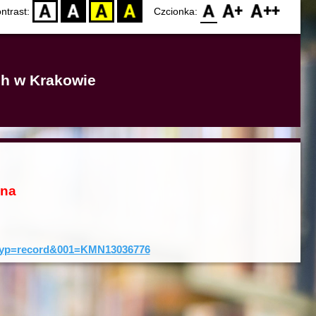
D
BW
YB
BY
F0
F1
F2
ntrast:
Czcionka:
ich w Krakowie
ona
0&typ=record&001=KMN13036776