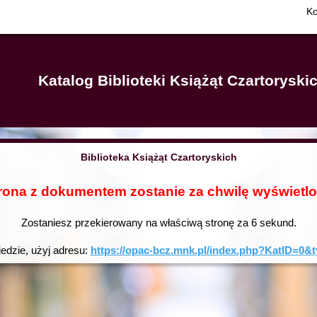
Ko
Katalog Biblioteki Książąt Czartorysk
Biblioteka Książąt Czartoryskich
rona z dokumentem zostanie za chwilę wyświetl
Zostaniesz przekierowany na właściwą stronę za
6
sekund.
iedzie, użyj adresu:
https://opac-bcz.mnk.pl/index.php?KatID=