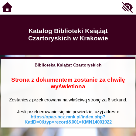
Katalog Biblioteki Książąt
Czartoryskich w Krakowie
Biblioteka Książąt Czartoryskich
Strona z dokumentem zostanie za chwilę
wyświetlona
Zostaniesz przekierowany na właściwą stronę za
6
sekund.
Jeśli przekierowanie się nie powiedzie, użyj adresu:
https://opac-bcz.mnk.pl/index.php?
KatID=0&typ=record&001=KMN14001922