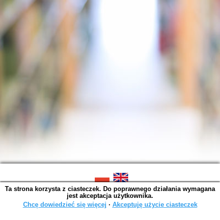
Ta strona korzysta z ciasteczek. Do poprawnego działania wymagana
SOWA OPAC v. 6.11.10 (2026-07-24)
jest akceptacja użytkownika.
Wygenerowano w 0,0014 s.
Chcę dowiedzieć się więcej
∙
Akceptuję użycie ciasteczek