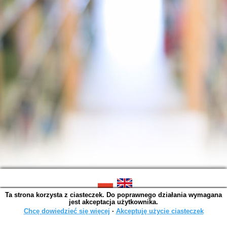
Ta strona korzysta z ciasteczek. Do poprawnego działania wymagana
SOWA OPAC v. 6.11.10 (2026-07-24)
jest akceptacja użytkownika.
Wygenerowano w 0,0014 s.
Chcę dowiedzieć się więcej
∙
Akceptuję użycie ciasteczek