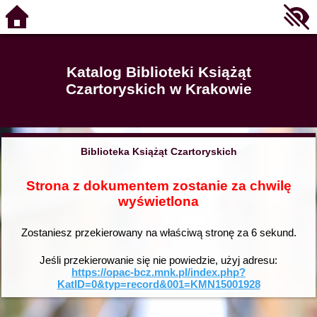
Katalog Biblioteki Książąt
Czartoryskich w Krakowie
Biblioteka Książąt Czartoryskich
Strona z dokumentem zostanie za chwilę
wyświetlona
Zostaniesz przekierowany na właściwą stronę za
6
sekund.
Jeśli przekierowanie się nie powiedzie, użyj adresu:
https://opac-bcz.mnk.pl/index.php?
KatID=0&typ=record&001=KMN15001928