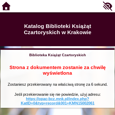
Katalog Biblioteki Książąt
Czartoryskich w Krakowie
Biblioteka Książąt Czartoryskich
Strona z dokumentem zostanie za chwilę
wyświetlona
Zostaniesz przekierowany na właściwą stronę za
6
sekund.
Jeśli przekierowanie się nie powiedzie, użyj adresu:
https://opac-bcz.mnk.pl/index.php?
KatID=0&typ=record&001=KMN15002061