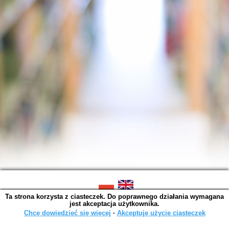
Ta strona korzysta z ciasteczek. Do poprawnego działania wymagana
SOWA OPAC v. 6.11.10 (2026-07-24)
jest akceptacja użytkownika.
Wygenerowano w 0,0015 s.
Chcę dowiedzieć się więcej
∙
Akceptuję użycie ciasteczek