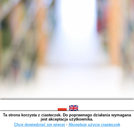
Ta strona korzysta z ciasteczek. Do poprawnego działania wymagana
SOWA OPAC v. 6.11.10 (2026-07-24)
jest akceptacja użytkownika.
Wygenerowano w 0,0016 s.
Chcę dowiedzieć się więcej
∙
Akceptuję użycie ciasteczek