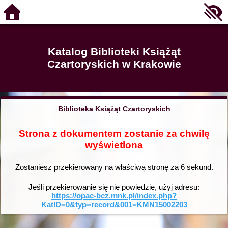
Katalog Biblioteki Książąt
Czartoryskich w Krakowie
Biblioteka Książąt Czartoryskich
Strona z dokumentem zostanie za chwilę
wyświetlona
Zostaniesz przekierowany na właściwą stronę za
6
sekund.
Jeśli przekierowanie się nie powiedzie, użyj adresu:
https://opac-bcz.mnk.pl/index.php?
KatID=0&typ=record&001=KMN15002203