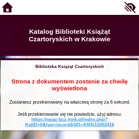
Katalog Biblioteki Książąt
Czartoryskich w Krakowie
Biblioteka Książąt Czartoryskich
Strona z dokumentem zostanie za chwilę
wyświetlona
Zostaniesz przekierowany na właściwą stronę za
6
sekund.
Jeśli przekierowanie się nie powiedzie, użyj adresu:
https://opac-bcz.mnk.pl/index.php?
KatID=0&typ=record&001=KMN15002416