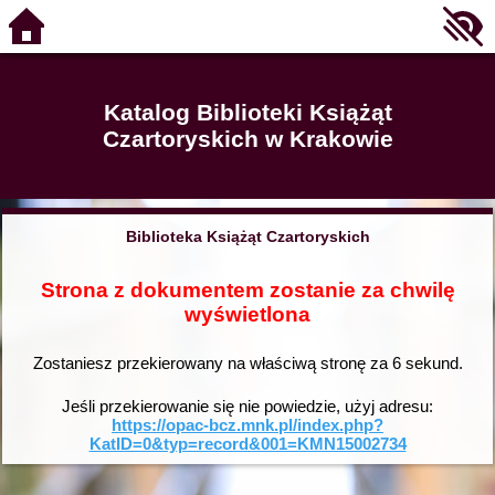
Katalog Biblioteki Książąt
Czartoryskich w Krakowie
Biblioteka Książąt Czartoryskich
Strona z dokumentem zostanie za chwilę
wyświetlona
Zostaniesz przekierowany na właściwą stronę za
6
sekund.
Jeśli przekierowanie się nie powiedzie, użyj adresu:
https://opac-bcz.mnk.pl/index.php?
KatID=0&typ=record&001=KMN15002734