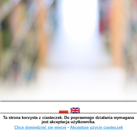
Ta strona korzysta z ciasteczek. Do poprawnego działania wymagana
SOWA OPAC v. 6.11.10 (2026-07-24)
jest akceptacja użytkownika.
Wygenerowano w 0,0014 s.
Chcę dowiedzieć się więcej
∙
Akceptuję użycie ciasteczek