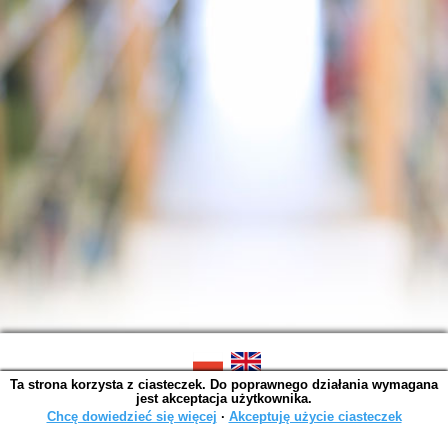
Ta strona korzysta z ciasteczek. Do poprawnego działania wymagana
SOWA OPAC v. 6.11.10 (2026-07-24)
jest akceptacja użytkownika.
Wygenerowano w 0,0015 s.
Chcę dowiedzieć się więcej
∙
Akceptuję użycie ciasteczek