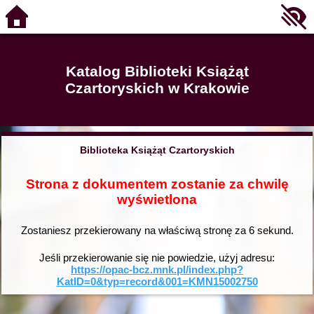
Katalog Biblioteki Książąt
Czartoryskich w Krakowie
Biblioteka Książąt Czartoryskich
Strona z dokumentem zostanie za chwilę
wyświetlona
Zostaniesz przekierowany na właściwą stronę za
6
sekund.
Jeśli przekierowanie się nie powiedzie, użyj adresu:
https://opac-bcz.mnk.pl/index.php?
KatID=0&typ=record&001=KMN15002750