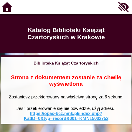
Katalog Biblioteki Książąt
Czartoryskich w Krakowie
Biblioteka Książąt Czartoryskich
Strona z dokumentem zostanie za chwilę
wyświetlona
Zostaniesz przekierowany na właściwą stronę za
6
sekund.
Jeśli przekierowanie się nie powiedzie, użyj adresu:
https://opac-bcz.mnk.pl/index.php?
KatID=0&typ=record&001=KMN15002752