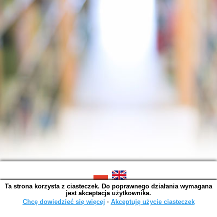
Ta strona korzysta z ciasteczek. Do poprawnego działania wymagana
SOWA OPAC v. 6.11.10 (2026-07-24)
jest akceptacja użytkownika.
Wygenerowano w 0,0014 s.
Chcę dowiedzieć się więcej
∙
Akceptuję użycie ciasteczek