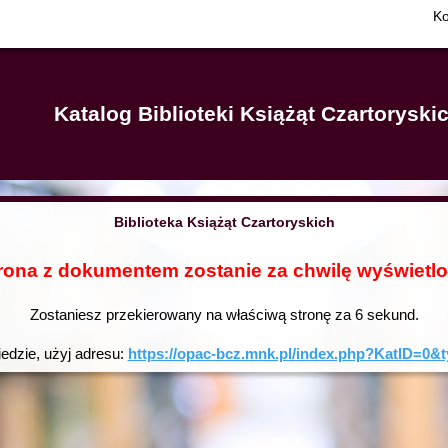
Ko
Katalog Biblioteki Książąt Czartorysk
Biblioteka Książąt Czartoryskich
rona z dokumentem zostanie za chwilę wyświetl
Zostaniesz przekierowany na właściwą stronę za
6
sekund.
iedzie, użyj adresu:
https://opac-bcz.mnk.pl/index.php?KatID=