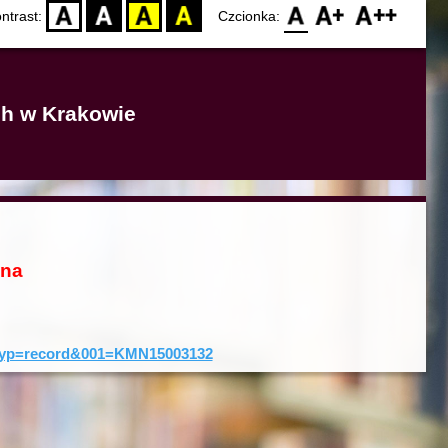
D
BW
YB
BY
F0
F1
F2
ntrast:
Czcionka:
ich w Krakowie
ona
0&typ=record&001=KMN15003132