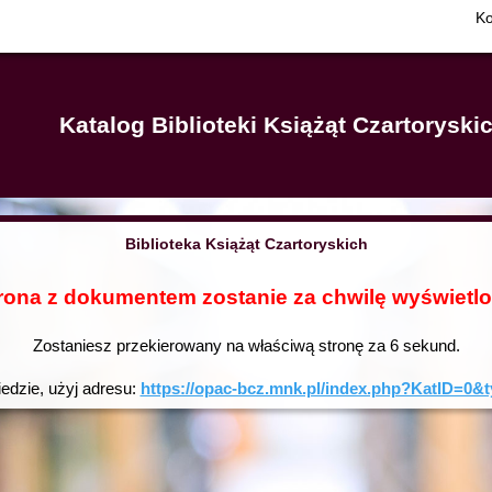
Ko
Katalog Biblioteki Książąt Czartorysk
Biblioteka Książąt Czartoryskich
rona z dokumentem zostanie za chwilę wyświetl
Zostaniesz przekierowany na właściwą stronę za
6
sekund.
iedzie, użyj adresu:
https://opac-bcz.mnk.pl/index.php?KatID=