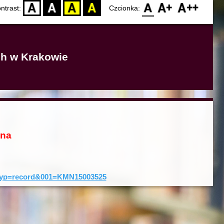
D
BW
YB
BY
F0
F1
F2
ntrast:
Czcionka:
ich w Krakowie
ona
0&typ=record&001=KMN15003525