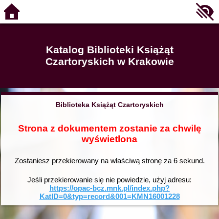
Katalog Biblioteki Książąt
Czartoryskich w Krakowie
Biblioteka Książąt Czartoryskich
Strona z dokumentem zostanie za chwilę
wyświetlona
Zostaniesz przekierowany na właściwą stronę za
6
sekund.
Jeśli przekierowanie się nie powiedzie, użyj adresu:
https://opac-bcz.mnk.pl/index.php?
KatID=0&typ=record&001=KMN16001228