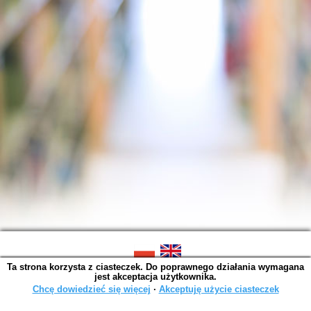
Ta strona korzysta z ciasteczek. Do poprawnego działania wymagana
SOWA OPAC v. 6.11.10 (2026-07-24)
jest akceptacja użytkownika.
Wygenerowano w 0,0015 s.
Chcę dowiedzieć się więcej
∙
Akceptuję użycie ciasteczek