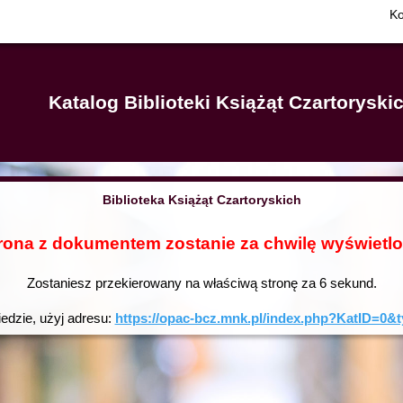
Ko
Katalog Biblioteki Książąt Czartorysk
Biblioteka Książąt Czartoryskich
rona z dokumentem zostanie za chwilę wyświetl
Zostaniesz przekierowany na właściwą stronę za
6
sekund.
iedzie, użyj adresu:
https://opac-bcz.mnk.pl/index.php?KatID=