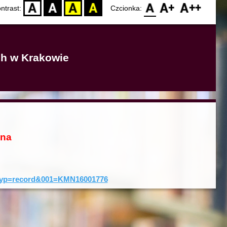
D
BW
YB
BY
F0
F1
F2
ntrast:
Czcionka:
ich w Krakowie
ona
0&typ=record&001=KMN16001776