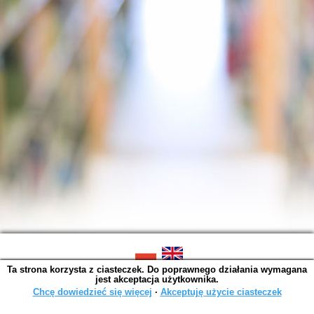
Ta strona korzysta z ciasteczek. Do poprawnego działania wymagana
SOWA OPAC v. 6.11.10 (2026-07-24)
jest akceptacja użytkownika.
Wygenerowano w 0,0014 s.
Chcę dowiedzieć się więcej
∙
Akceptuję użycie ciasteczek