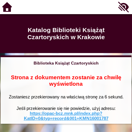
Katalog Biblioteki Książąt
Czartoryskich w Krakowie
Biblioteka Książąt Czartoryskich
Strona z dokumentem zostanie za chwilę
wyświetlona
Zostaniesz przekierowany na właściwą stronę za
6
sekund.
Jeśli przekierowanie się nie powiedzie, użyj adresu:
https://opac-bcz.mnk.pl/index.php?
KatID=0&typ=record&001=KMN16001787