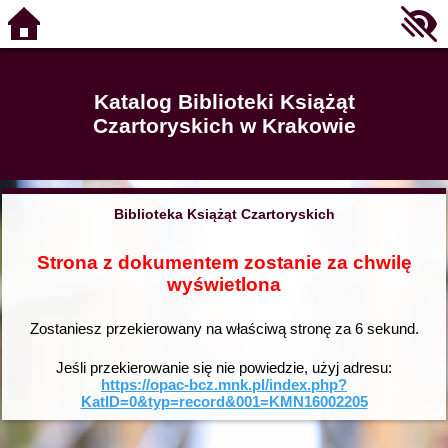
Katalog Biblioteki Książąt
Czartoryskich w Krakowie
Biblioteka Książąt Czartoryskich
Strona z dokumentem zostanie za chwilę
wyświetlona
Zostaniesz przekierowany na właściwą stronę za
6
sekund.
Jeśli przekierowanie się nie powiedzie, użyj adresu:
https://opac-bcz.mnk.pl/index.php?
KatID=0&typ=record&001=KMN16002205