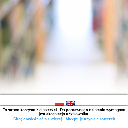
Ta strona korzysta z ciasteczek. Do poprawnego działania wymagana
SOWA OPAC v. 6.11.10 (2026-07-24)
jest akceptacja użytkownika.
Wygenerowano w 0,0015 s.
Chcę dowiedzieć się więcej
∙
Akceptuję użycie ciasteczek