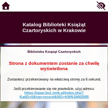
Katalog Biblioteki Książąt
Czartoryskich w Krakowie
Biblioteka Książąt Czartoryskich
Strona z dokumentem zostanie za chwilę
wyświetlona
Zostaniesz przekierowany na właściwą stronę za
6
sekund.
Jeśli przekierowanie się nie powiedzie, użyj adresu:
https://opac-bcz.mnk.pl/index.php?
KatID=0&typ=record&001=KMN16002585