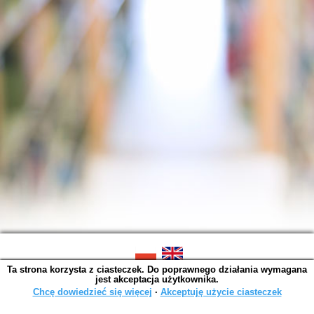
Ta strona korzysta z ciasteczek. Do poprawnego działania wymagana
SOWA OPAC v. 6.11.10 (2026-07-24)
jest akceptacja użytkownika.
Wygenerowano w 0,0015 s.
Chcę dowiedzieć się więcej
∙
Akceptuję użycie ciasteczek