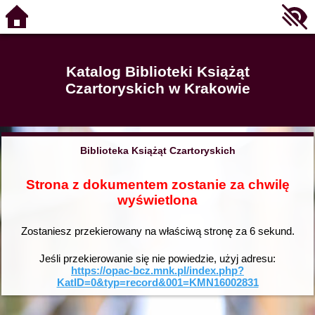
Katalog Biblioteki Książąt
Czartoryskich w Krakowie
Biblioteka Książąt Czartoryskich
Strona z dokumentem zostanie za chwilę
wyświetlona
Zostaniesz przekierowany na właściwą stronę za
6
sekund.
Jeśli przekierowanie się nie powiedzie, użyj adresu:
https://opac-bcz.mnk.pl/index.php?
KatID=0&typ=record&001=KMN16002831