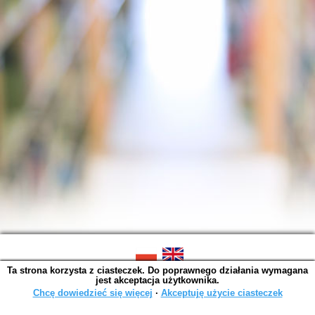
Ta strona korzysta z ciasteczek. Do poprawnego działania wymagana
SOWA OPAC v. 6.11.10 (2026-07-24)
jest akceptacja użytkownika.
Wygenerowano w 0,0150 s.
Chcę dowiedzieć się więcej
∙
Akceptuję użycie ciasteczek