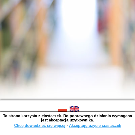
Ta strona korzysta z ciasteczek. Do poprawnego działania wymagana
SOWA OPAC v. 6.11.10 (2026-07-24)
jest akceptacja użytkownika.
Wygenerowano w 0,0015 s.
Chcę dowiedzieć się więcej
∙
Akceptuję użycie ciasteczek