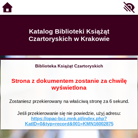
Katalog Biblioteki Książąt
Czartoryskich w Krakowie
Biblioteka Książąt Czartoryskich
Strona z dokumentem zostanie za chwilę
wyświetlona
Zostaniesz przekierowany na właściwą stronę za
6
sekund.
Jeśli przekierowanie się nie powiedzie, użyj adresu:
https://opac-bcz.mnk.pl/index.php?
KatID=0&typ=record&001=KMN16002875