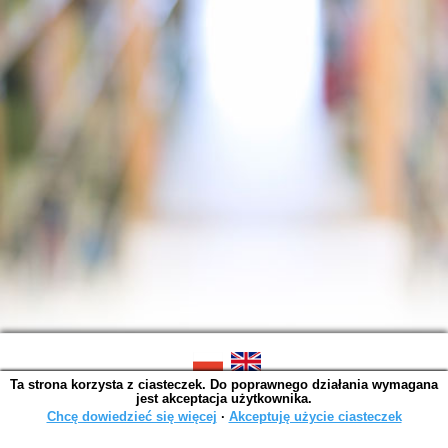
Ta strona korzysta z ciasteczek. Do poprawnego działania wymagana
SOWA OPAC v. 6.11.10 (2026-07-24)
jest akceptacja użytkownika.
Wygenerowano w 0,0014 s.
Chcę dowiedzieć się więcej
∙
Akceptuję użycie ciasteczek