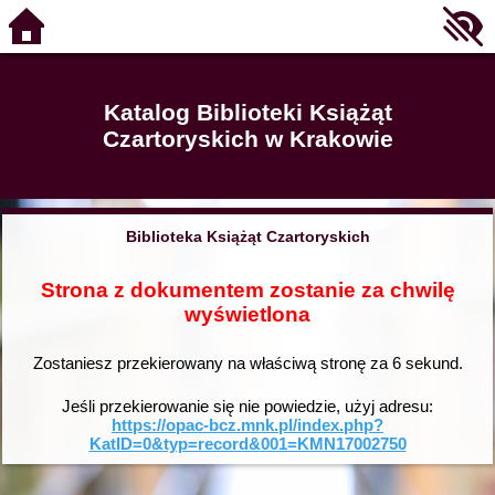
Katalog Biblioteki Książąt
Czartoryskich w Krakowie
Biblioteka Książąt Czartoryskich
Strona z dokumentem zostanie za chwilę
wyświetlona
Zostaniesz przekierowany na właściwą stronę za
6
sekund.
Jeśli przekierowanie się nie powiedzie, użyj adresu:
https://opac-bcz.mnk.pl/index.php?
KatID=0&typ=record&001=KMN17002750