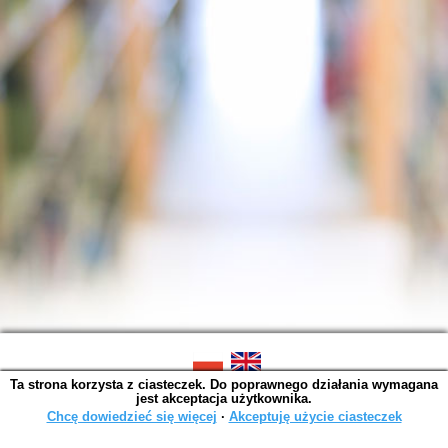
Ta strona korzysta z ciasteczek. Do poprawnego działania wymagana
SOWA OPAC v. 6.11.10 (2026-07-24)
jest akceptacja użytkownika.
Wygenerowano w 0,0015 s.
Chcę dowiedzieć się więcej
∙
Akceptuję użycie ciasteczek