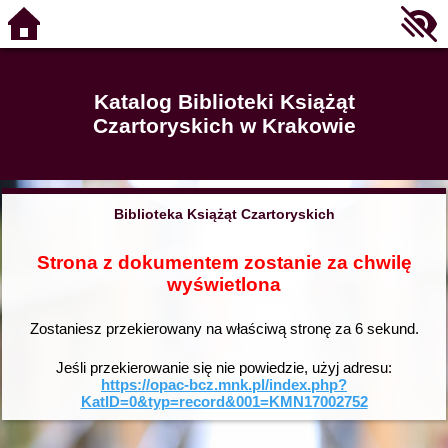
Katalog Biblioteki Książąt
Czartoryskich w Krakowie
Biblioteka Książąt Czartoryskich
Strona z dokumentem zostanie za chwilę
wyświetlona
Zostaniesz przekierowany na właściwą stronę za
6
sekund.
Jeśli przekierowanie się nie powiedzie, użyj adresu:
https://opac-bcz.mnk.pl/index.php?
KatID=0&typ=record&001=KMN17002752