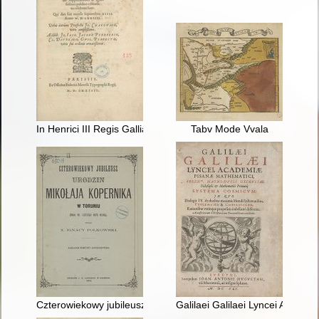
In Henrici III Regis Galliae & Poloniae Foelicem Reditum Versu
Tabv Mode Vvala
Czterowiekowy jubileusz urodzin Mikołaja Kopernika w Toruniu
Galilaei Galilaei Lyncei Acade