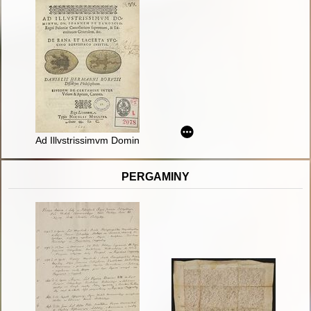
Ad Illvstrissimvm Dominvm Dn Joannem de Zamoscio
PERGAMINY