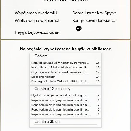
Współpraca Akademii Umiejętności z Zarządem Zbiorów Czarto
Dobra i zamek w Spytkowicach 
Wielka wojna w zbiorach rękopisów Biblioteki XX Czartorysk
Kongresowe doświadczenia ksi
Feyga Lejbowiczowa arendarka w Końskowoli Sieniawskich z dz
Najczęściej wypożyczane książki w bibliotece
Ogółem
Katalog inkunabułów Książnicy Pomorskiej w Szczecinie
16
Horae Beatae Mariae Virginis ad usum Romanum
15
Obyczaje w Polsce od średniowiecza do czasów współczesnych praca zbiorowa
14
Liber chronicarum
14
Katalog poloników XVI wieku Biblioteki Jagiellońskiej T 1
13
Ostatnie 12 miesięcy
Myśli różne o sposobie zakładania ogrodów
4
Repertorium bibliographicum in quo libri omnes ab arte typographica inventa usque ad annum MD typis expressi ordine alphabetico vel simpliciter enumerantur vel adcuratius recensentur Vol 1 ps 1
2
Repertorium bibliographicum in quo libri omnes ab arte typographica inventa usque ad annum MD typis expressi ordine alphabetico vel simpliciter enumerantur vel adcuratius recensentur Vol 1 ps 2
2
Repertorium bibliographicum in quo libri omnes ab arte typographica inventa usque ad annum MD typis expressi ordine alphabetico vel simpliciter enumerantur vel adcuratius recensentur Vol 2 ps 1
2
Repertorium bibliographicum in quo libri omnes ab arte typographica inventa usque ad annum MD typis expressi ordine alphabetico vel simpliciter enumerantur vel adcuratius recensentur Vol 2 ps 1
2
Ostatnie 30 dni