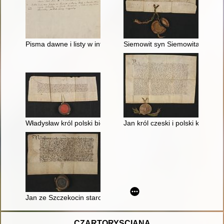
Pisma dawne i listy w interessach Xięcia Janusza Ostrogskiego
Siemowit syn Siemowita książę
Władysław król polski bierze w dożywotnie posiadanie wsie kl
Jan król czeski i polski książ
Jan ze Szczekocin starosta ziemi lubelskiej i stolnik sandomi
CZARTORYSCIANA